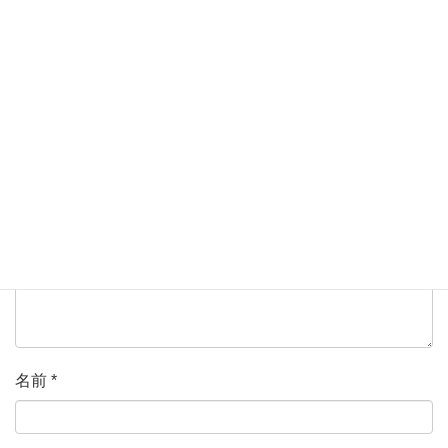
コメントを残す
メールアドレスが公開されることはありません。
*
が付い
ている欄は必須項目です
コメント
*
名前
*