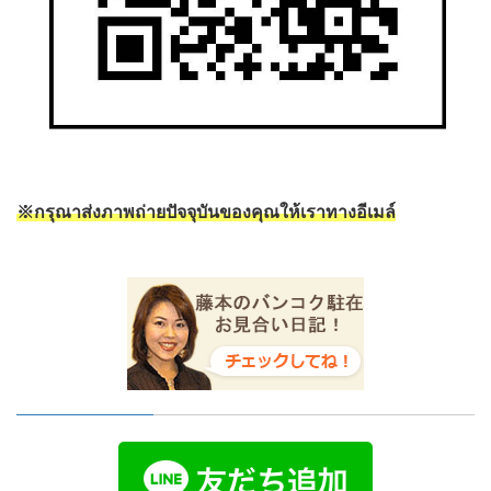
※กรุณาส่งภาพถ่ายปัจจุบันของคุณให้เราทางอีเมล์