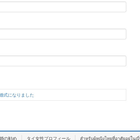
婚式になりました
婚の勧め
タイ女性プロフィール
สำหรับผู้หญิงไทยที่อาศัยอยู่ในญี่