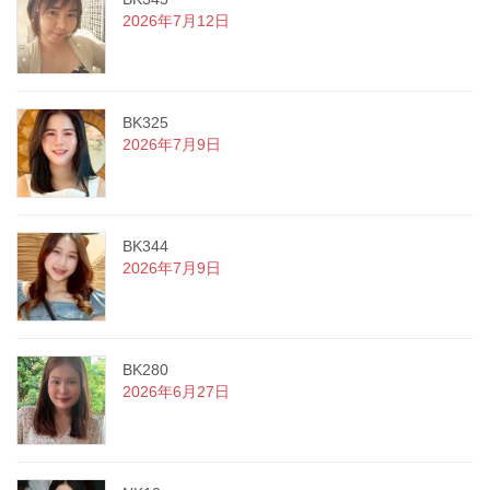
2026年7月12日
BK325
2026年7月9日
BK344
2026年7月9日
BK280
2026年6月27日