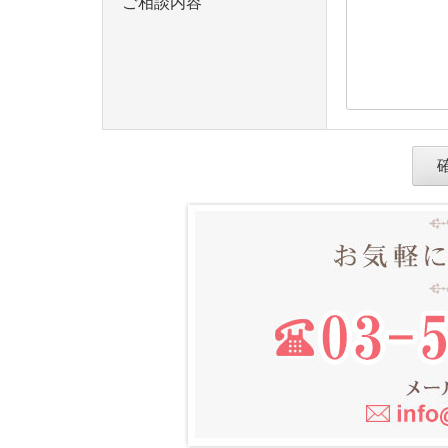
ご相談内容