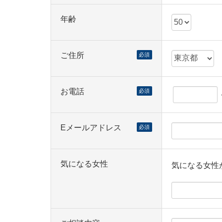
年齢
ご住所
必須
お電話
必須
Eメールアドレス
必須
気になる女性
気になる女性