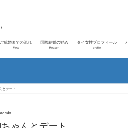
上！
ご成婚までの流れ
国際結婚の勧め
タイ女性プロフィール
Flow
Reason
profile
ゃんとデート
admin
性Jちゃんとデート