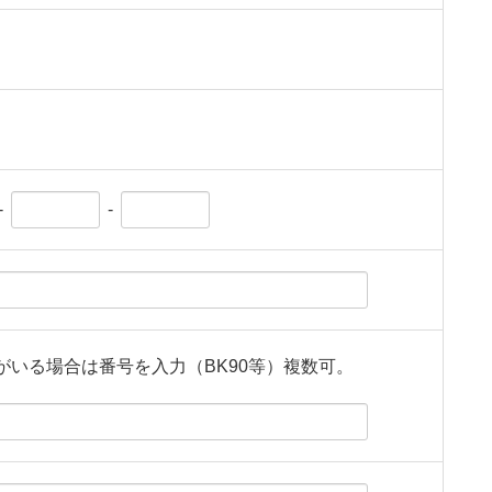
-
-
がいる場合は番号を入力（BK90等）複数可。