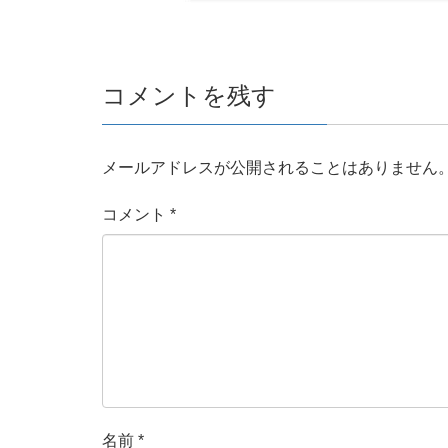
コメントを残す
メールアドレスが公開されることはありません
コメント
*
名前
*