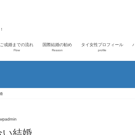
上！
ご成婚までの流れ
国際結婚の勧め
タイ女性プロフィール
Flow
Reason
profile
婚
wpadmin
合い結婚