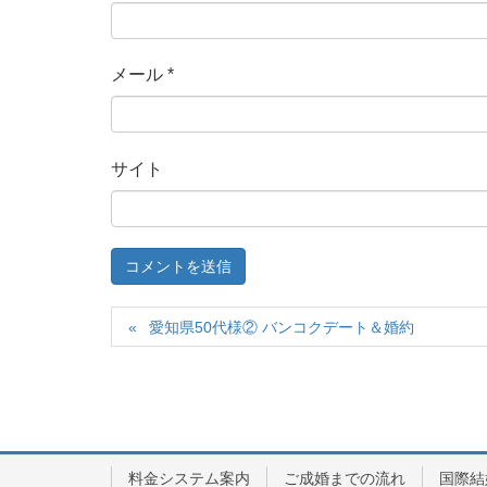
メール
*
サイト
愛知県50代様② バンコクデート＆婚約
料金システム案内
ご成婚までの流れ
国際結