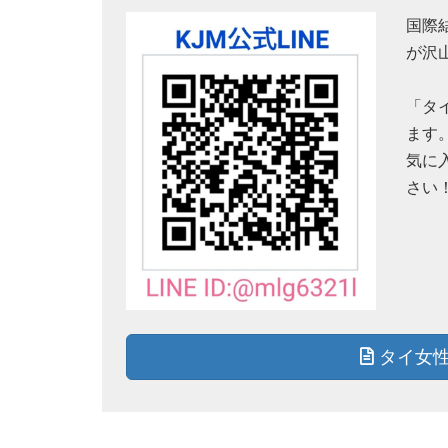
国際
が沢
「タ
ます
気に
さい
タイ女性