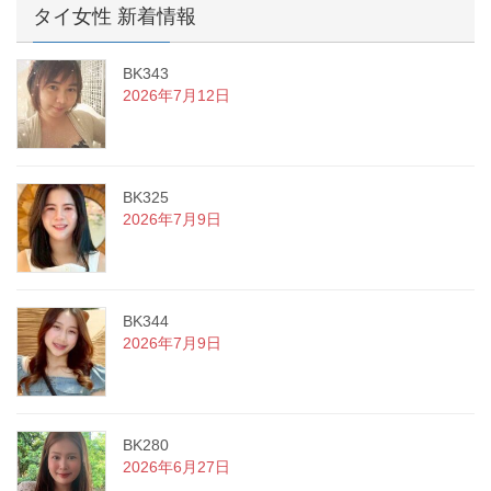
タイ女性 新着情報
BK343
2026年7月12日
BK325
2026年7月9日
BK344
2026年7月9日
BK280
2026年6月27日