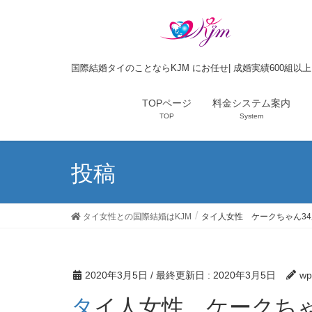
国際結婚タイのことならKJM にお任せ| 成婚実績600組以
TOPページ
料金システム案内
TOP
System
投稿
タイ女性との国際結婚はKJM
タイ人女性 ケークちゃん34
2020年3月5日
/ 最終更新日 :
2020年3月5日
wp
タイ人女性 ケークちゃ