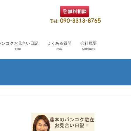
バンコクお見合い日記
よくある質問
会社概要
blog
FAQ
Company