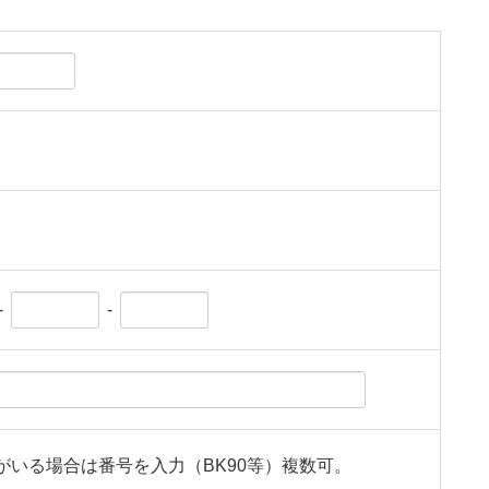
-
-
がいる場合は番号を入力（BK90等）複数可。