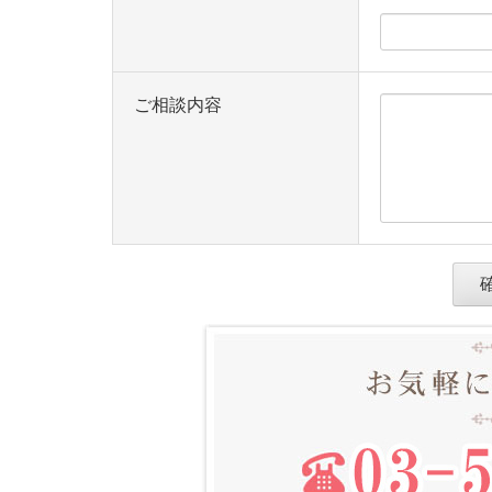
ご相談内容