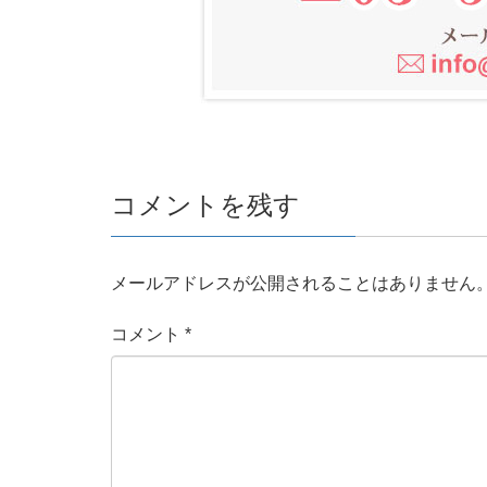
コメントを残す
メールアドレスが公開されることはありません
コメント
*