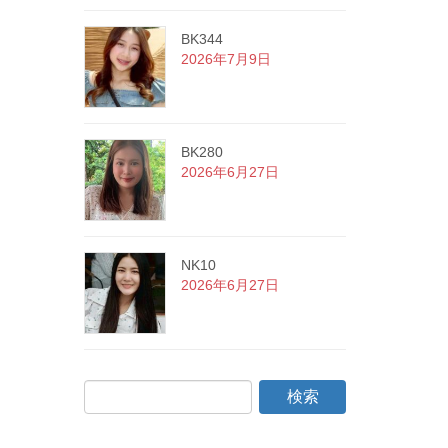
BK344
2026年7月9日
BK280
2026年6月27日
NK10
2026年6月27日