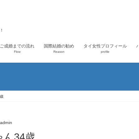
上！
ご成婚までの流れ
国際結婚の勧め
タイ女性プロフィール
Flow
Reason
profile
歳
admin
ん34歳