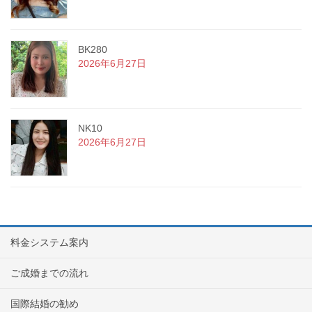
BK280
2026年6月27日
NK10
2026年6月27日
料金システム案内
ご成婚までの流れ
国際結婚の勧め