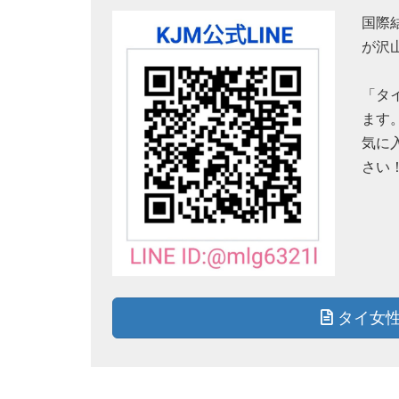
国際
が沢
「タ
ます
気に
さい
タイ女性