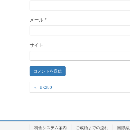
メール
*
サイト
BK280
料金システム案内
ご成婚までの流れ
国際結