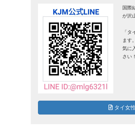
国際
が沢
「タ
ます
気に
さい
タイ女性