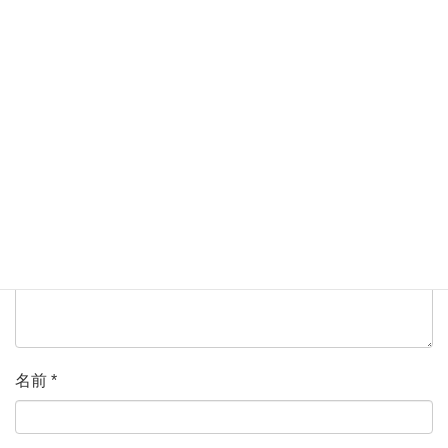
コメントを残す
メールアドレスが公開されることはありません。
*
が付い
ている欄は必須項目です
コメント
*
名前
*