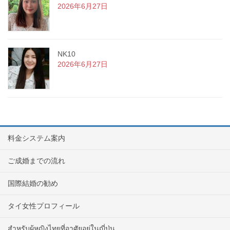
2026年6月27日
NK10
2026年6月27日
料金システム案内
ご成婚までの流れ
国際結婚の勧め
タイ女性プロフィール
สำหรับผู้หญิงไทยที่อาศัยอยู่ในญี่ปุ่น