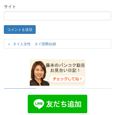
サイト
タイ人女性 タイ国際結婚