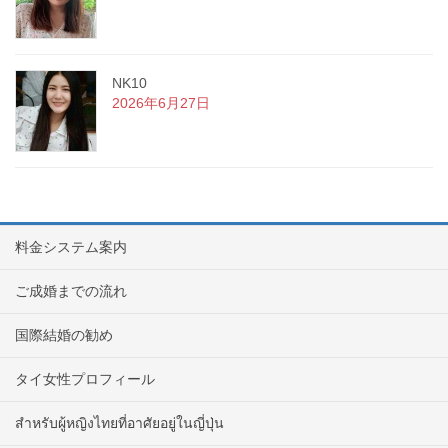
NK10
2026年6月27日
料金システム案内
ご成婚までの流れ
国際結婚の勧め
タイ女性プロフィール
สำหรับผู้หญิงไทยที่อาศัยอยู่ในญี่ปุ่น