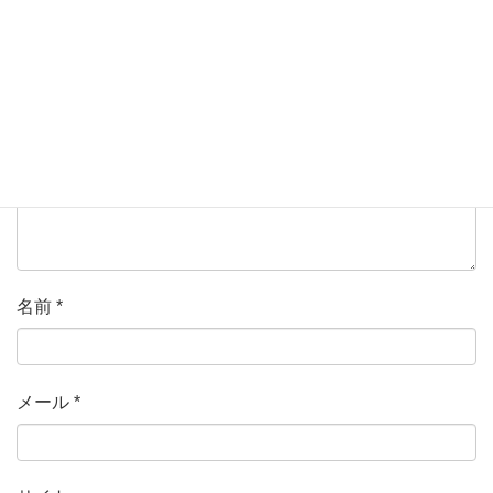
ている欄は必須項目です
コメント
*
名前
*
メール
*