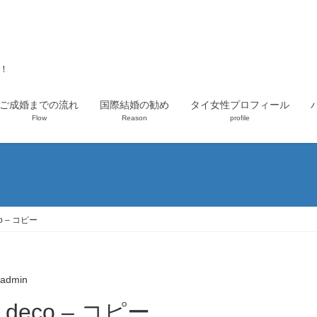
上！
ご成婚までの流れ
国際結婚の勧め
タイ女性プロフィール
Flow
Reason
profile
co – コピー
admin
74_deco – コピー