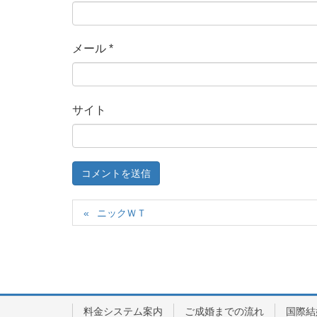
メール
*
サイト
ニックＷＴ
料金システム案内
ご成婚までの流れ
国際結