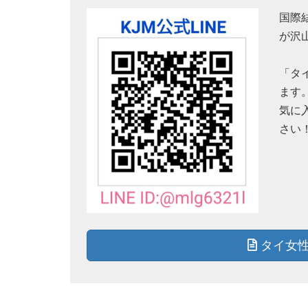
国際
が沢
「タ
ます
気に
さい
タイ女性