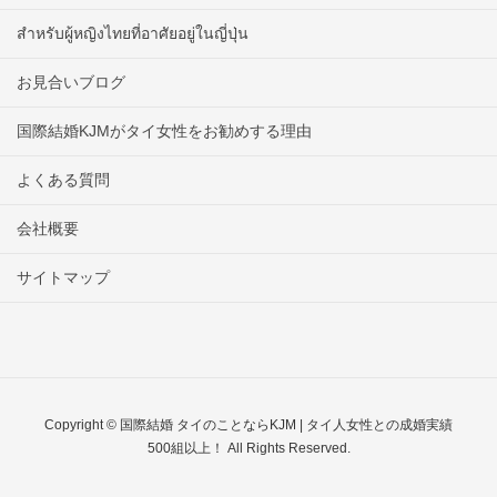
สำหรับผู้หญิงไทยที่อาศัยอยู่ในญี่ปุ่น
お見合いブログ
国際結婚KJMがタイ女性をお勧めする理由
よくある質問
会社概要
サイトマップ
Copyright © 国際結婚 タイのことならKJM | タイ人女性との成婚実績
500組以上！ All Rights Reserved.