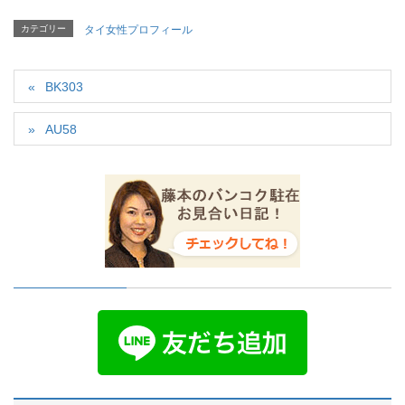
カテゴリー
タイ女性プロフィール
BK303
AU58