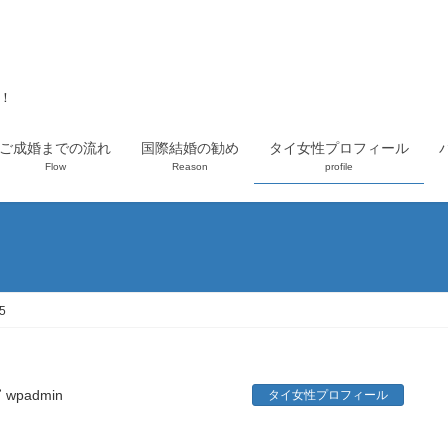
上！
ご成婚までの流れ
国際結婚の勧め
タイ女性プロフィール
Flow
Reason
profile
5
wpadmin
タイ女性プロフィール