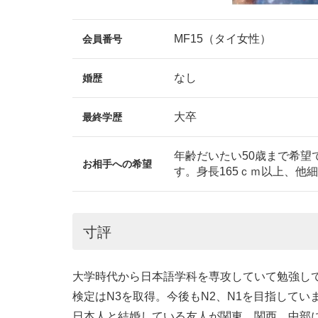
MF15（タイ女性）
会員番号
なし
婚歴
大卒
最終学歴
年齢だいたい50歳まで希望
お相手への希望
す。身長165ｃｍ以上、他
寸評
大学時代から日本語学科を専攻していて勉強し
検定はN3を取得。今後もN2、N1を目指してい
日本人と結婚している友人が関東、関西、中部