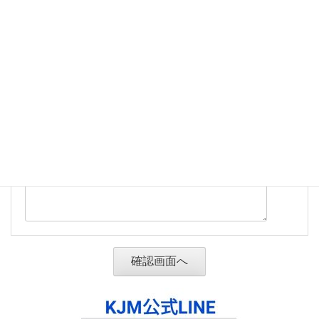
気になる女性がいる場合は番号を入力（BK90等）複
数可。
ご相談内容