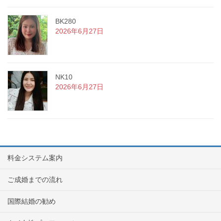
BK280
2026年6月27日
NK10
2026年6月27日
料金システム案内
ご成婚までの流れ
国際結婚の勧め