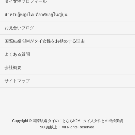
タイ女性プロフィール
สำหรับผู้หญิงไทยที่อาศัยอยู่ในญี่ปุ่น
お見合いブログ
国際結婚KJMがタイ女性をお勧めする理由
よくある質問
会社概要
サイトマップ
Copyright © 国際結婚 タイのことならKJM | タイ人女性との成婚実績
500組以上！ All Rights Reserved.