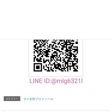
カテゴリー
タイ女性プロフィール