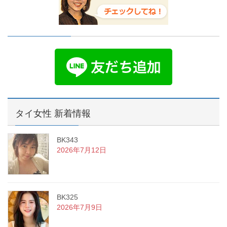
タイ女性 新着情報
BK343
2026年7月12日
BK325
2026年7月9日