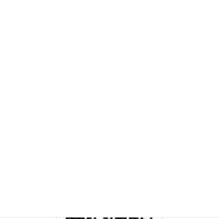
ご相談内容