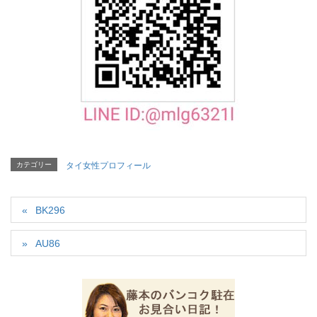
カテゴリー
タイ女性プロフィール
BK296
AU86