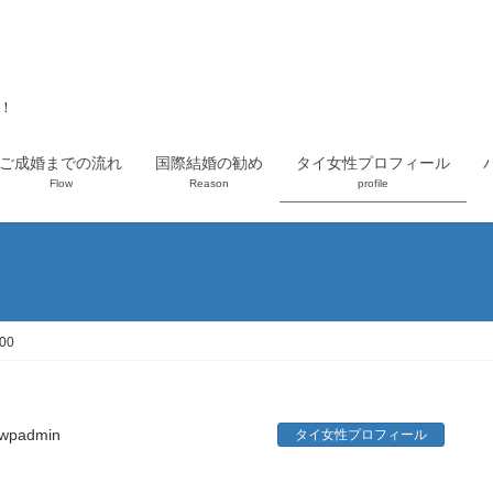
上！
ご成婚までの流れ
国際結婚の勧め
タイ女性プロフィール
Flow
Reason
profile
00
wpadmin
タイ女性プロフィール