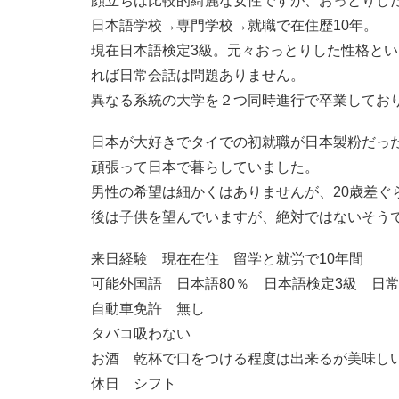
顔立ちは比較的綺麗な女性ですが、おっとりし
日本語学校→専門学校→就職で在住歴10年。
現在日本語検定3級。元々おっとりした性格と
れば日常会話は問題ありません。
異なる系統の大学を２つ同時進行で卒業してお
日本が大好きでタイでの初就職が日本製粉だっ
頑張って日本で暮らしていました。
男性の希望は細かくはありませんが、20歳差ぐ
後は子供を望んでいますが、絶対ではないそう
来日経験 現在在住 留学と就労で10年間
可能外国語 日本語80％ 日本語検定3級 日常
自動車免許 無し
タバコ吸わない
お酒 乾杯で口をつける程度は出来るが美味し
休日 シフト