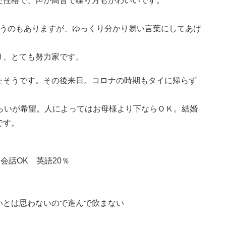
た性格で、声が高音で喋り方もかわいいです。
いうのもありますが、ゆっくり分かり易い言葉にしてあげ
り、とても努力家です。
たそうです。その後来日。コロナの時期もタイに帰らず
らいが希望。人によってはお母様より下ならＯＫ。結婚
です。
会話OK 英語20％
いとは思わないので進んで飲まない